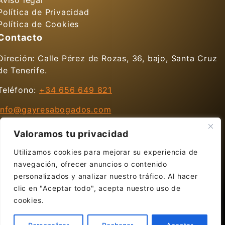
Aviso legal
Política de Privacidad
Política de Cookies
Contacto
Direción: Calle Pérez de Rozas, 36, bajo, Santa Cruz
de Tenerife.
Teléfono:
+34 656 649 821
info@gayresabogados.com
Horario de Atención
Valoramos tu privacidad
Lunes a Viernes de 07:00-15:00
Utilizamos cookies para mejorar su experiencia de
navegación, ofrecer anuncios o contenido
Lunes y miércoles hasta las 20:00
personalizados y analizar nuestro tráfico. Al hacer
clic en "Aceptar todo", acepta nuestro uso de
cookies.