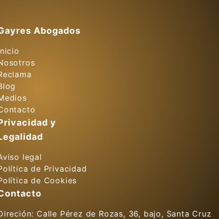
Gayres Abogados
Inicio
Nosotros
Reclama
Blog
Medios
Contacto
Privacidad y
Legalidad
Aviso legal
Política de Privacidad
Política de Cookies
Contacto
Direción: Calle Pérez de Rozas, 36, bajo, Santa Cruz