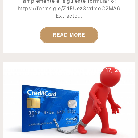
simplemente el siguiente formulario:
https://forms.gle/ZdEUez3ra1moC2MA6
Extracto…
READ MORE
POSTED ON
JULIO 17, 2024