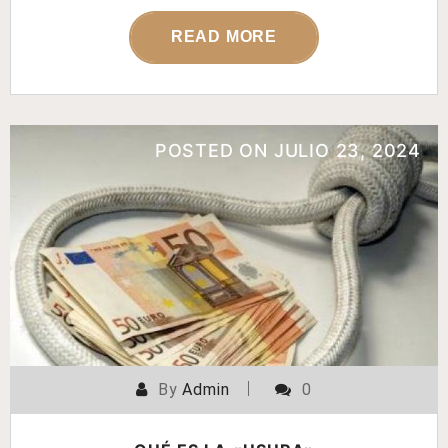
READ MORE
POSTED ON
JULIO 23, 2024
By
Admin
0