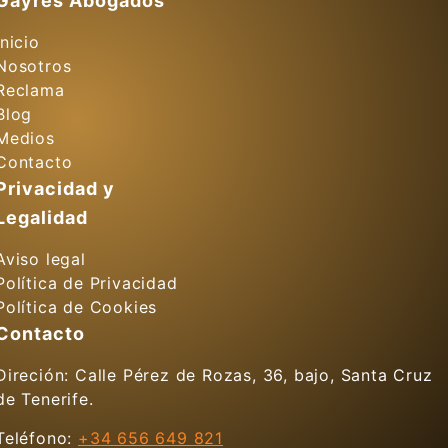
Gayres Abogados
Inicio
Nosotros
Reclama
Blog
Medios
Contacto
Privacidad y
Legalidad
Aviso legal
Política de Privacidad
Política de Cookies
Contacto
Direción: Calle Pérez de Rozas, 36, bajo, Santa Cruz
de Tenerife.
Teléfono:
+34 656 649 821