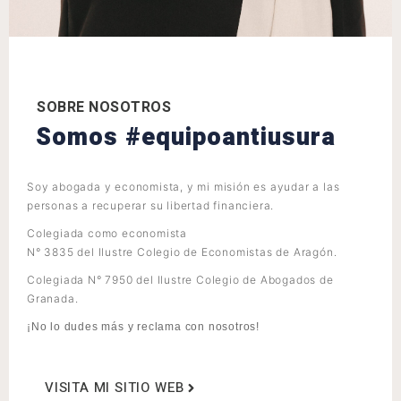
SOBRE NOSOTROS
Somos #equipoantiusura
Soy abogada y economista, y mi misión es ayudar a las
personas a recuperar su libertad financiera.
Colegiada como economista
N° 3835 del Ilustre Colegio de Economistas de Aragón.
Colegiada N° 7950 del Ilustre Colegio de Abogados de
Granada.
¡No lo dudes más y reclama con nosotros!
VISITA MI SITIO WEB