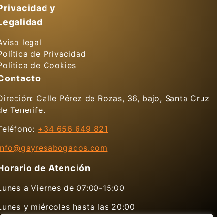
Privacidad y
Legalidad
Aviso legal
Política de Privacidad
Política de Cookies
Contacto
Direción: Calle Pérez de Rozas, 36, bajo, Santa Cruz
de Tenerife.
Teléfono:
+34 656 649 821
info@gayresabogados.com
Horario de Atención
Lunes a Viernes de 07:00-15:00
Lunes y miércoles hasta las 20:00