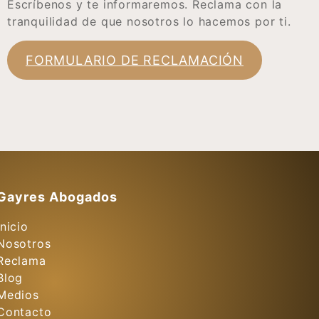
Escríbenos y te informaremos. Reclama con la
tranquilidad de que nosotros lo hacemos por ti.
FORMULARIO DE RECLAMACIÓN
Gayres Abogados
Inicio
Nosotros
Reclama
Blog
Medios
Contacto